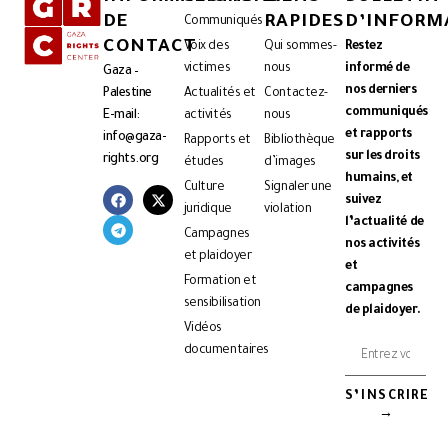
DE
RAPIDES
D’INFORM
Communiqués
CONTACT
Voix des
Qui sommes-
Restez
victimes
nous
informé de
Gaza –
nos derniers
Palestine
Actualités et
Contactez-
communiqués
E-mail:
activités
nous
et rapports
info@gaza-
Rapports et
Bibliothèque
sur les droits
rights.org
études
d’images
humains, et
Culture
Signaler une
suivez
juridique
violation
l’actualité de
Campagnes
nos activités
et plaidoyer
et
Formation et
campagnes
sensibilisation
de plaidoyer.
Vidéos
documentaires
S’INSCRIRE
→