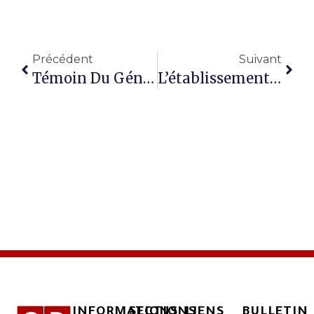
Précédent
Suivant
Témoin Du Génocide : Une Histoire Du Cœur De Gaza
L’établissement D’un Hôpital Américain À Rafah Reproduit L’expérience Des Postes D’aide Et Devient Un Nouvel Instrument De Chantage Et De Mise À Mort À L’encontre Des Palestiniens
INFORMATIONS
SECTIONS
LIENS
BULLETIN