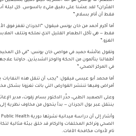
الطعم. ما يؤلمني هو أننا اشترينا كيلو دقيق بسبعين دول
الفئران؟ لقد عشنا على دقيق مليء بالسوس. كل ليلة أسهر
فقط أن أنام بسلام.”
أما أكرم أحمد من خان يونس فيقول: “الجرذان تقفز فوق ا
فقط — هي تأكل الطعام القليل الذي نملكه وتتلف الملا
الغزو.”
وتقول عائشة حميد في مواصي خان يونس: “في كل المخيم
أطفالنا يتألمون من الحكة والوخز الشديدَين. حاولنا علا
في المركز الصحي.”
أما محمد أبو عيسى فيقول: “يجب أن تنقل هذه النفايات 
أمراض وفيها تنتشر القوارض التي باتت تغزونا بشكل مخ
وعلى الصعيد الطبي، حذّر الدكتور بسام زقوت، مدير الإغاثة
ينتقل عبر بول الجرذان — بدأ يتحول من مخاوف نظرية إل
الصحي وتراكم المخلفات والركام قد خلق بيئة مثالية لتكا
تام لأدوات مكافحة الآفات.