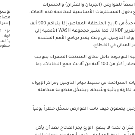
 واسعاً للقوارض (الجرذان والفئران) والحشرات
توسيع
ع دخول المستلزمات الأساسية لمكافحة هذه الآفات.
مصادر
إسرائ
وأكد أن أزمة النفايات في غزة باتت من أشد الأزمات البيئية حدةً في تاريخ المنطقة المعاصر، إذا يتراكم 900 ألف
طن من النفايات منذ أكتوبر 2023 حتى ديسمبر 2025، وفق تقرير UNDP. كما تشير مجموعة WASH الأممية إلى
غزة – 
قوات ا
مناطق إيواء النازحين، في وقت يقدر برنامج الأمم المتحدة
بـ”الم
خطوة 
مية الموجودة داخل نطاق المنطقة الصفراء بموجب
التقسيم وفق اتفاق وقف إطلاق النار، فضلا عن تدمير أو مصادر أكثر من 100 آلية من آلايت جمع النفايات، وما
ت المتراكمة في محيط خيام النازحين ومراكز الإيواء
لكارثة وبائية وشيكة، ويشكّل منظومة متكاملة
حين يصفون كيف باتت القوارض تشكّل خطراً يومياً
: “زوجي اشترى سُمّ فئران لكنه لا ينفع. الوزغ يجر الفخاخ بعد أن يأكل