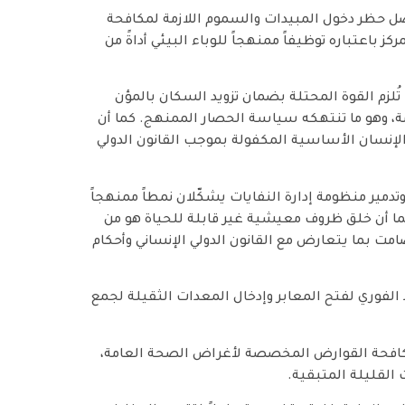
صل حظر دخول المبيدات والسموم اللازمة لمكافحة
 باعتباره توظيفاً ممنهجاً للوباء البيئي أداةً من
فاقية جنيف الرابعة: تُلزم القوة المحتلة بضمان تزويد السكان بالمؤن
مة، وهو ما تنتهكه سياسة الحصار الممنهج. كما أن
لإنسان الأساسية المكفولة بموجب القانون الدولي
دمير منظومة إدارة النفايات يشكّلان نمطاً ممنهجاً
ا أن خلق ظروف معيشية غير قابلة للحياة هو من
ت بما يتعارض مع القانون الدولي الإنساني وأحكام
الفوري لفتح المعابر وإدخال المعدات الثقيلة لجمع
كافحة القوارض المخصصة لأغراض الصحة العامة،
ت القليلة المتبقية.