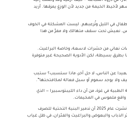
اراً في ذروة المجاعة — كيف أرميه وقد وصلت إليه
 لأخيط الخيمة من جديد لأن الوزغ يمزقها. أريد
لأطفال في الليل وتُرعبهم. ليست المشكلة في الخوف
بس. نعيش تحت سقف متهالك ولا مفرّ من هذا
ات نعاني من حشرات لاسعة، وخاصة البراغيث.
جها بطرق بسيطة، لكن الأدوية الصحيحة غير متوفرة
بعيدا عن الناس، لا حل آخر، ماذا ستسبب؟ ستبب
يف ولا يوجد سموم أو سبل فعالة لمكافتحتها”.
 الطبية في غزة، من أن داء الليبتوسبيرا — الذي
ى واقع ملموس في المخيمات.
وأشار إلى أن دراسة ميدانية نشرتها دورية Public Health نشرت عام 2025 أن تدمير البنية التحتية للصرف
ثر الذباب والبعوض والبراغيث والفئران، في ظل غياب