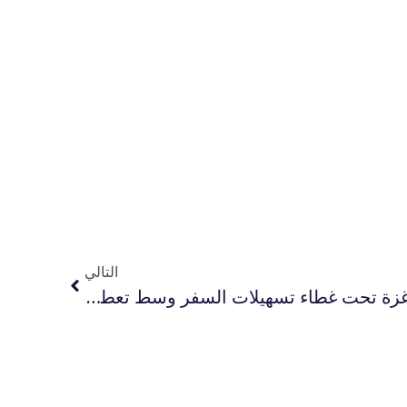
التالي
مخاوف من تهجير ناعم في غزة تحت غطاء تسهيلات السفر وسط تعطيل علاج آلاف المرضى