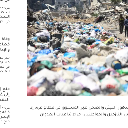
في غز
غزة – 
سلطات 
المستل
في تكر
قطاع 
والإبا
حذر مر
مسبوق 
في قطا
للمنظ
منع إ
إلى غ
التهج
لتدهور البيئي والصحي غير المسبوق في قطاع غزة، إذ
غزة – 
قلقه و
 النازحين والمواطنين، جراء تداعيات العدوان
الإسرا
منع م