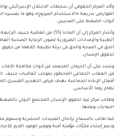
وأكد المركز الحقوقي أن سلطات الاحتلال الإسرائيلي توا
القوارض بذريعة «الاستخدام المزدوج»، وهو ما يفسره المركز
أدوات الضغط على المدنيين.
وأشار المركز إلى أن المادة (55) من ات
الطبية والإمدادات الضرورية لصون الرعاية الصحية العا
الحق في الصحة والحق في بيئة نظيفة: كلاهما من حقوق ا
لحقوق الإنسان.
وشدد على أن الحرمان المتعمد من أدوات مكافحة الآفات وت
من العقاب الجماعي المحظور بموجب اتفاقيات جنيف. كم
أفعال الإبادة الجماعية بهدف فرض التهجير القسري الصام
نظام روما الأساسي.
وطالب مركز غزة لحقوق الإنسان المجتمع الدولي بالضغط 
النفايات ونقلها.
كما طالب بالسماح بإدخال المبيدات الحشرية وسموم م
ودعم إنشاء مكبّات مؤقتة آمنة وتوفير الوقود اللازم للآليا