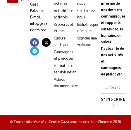
victimes
nous
informé de
Gaza –
nos derniers
Palestine
Actualités et
Contactez-
communiqués
E-mail:
activités
nous
et rapports
info@gaza-
Rapports et
Bibliothèque
sur les droits
rights.org
études
d’images
humains, et
Culture
Signaler une
suivez
juridique
violation
l’actualité de
Campagnes
nos activités
et plaidoyer
et
Formation et
campagnes
sensibilisation
de plaidoyer.
Vidéos
documentaires
S’INSCRIRE
→
© Tous droits réservés - Centre Gaza pour les droits de l’homme 2026