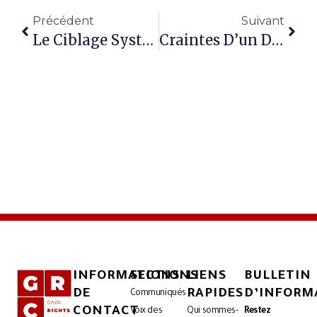
Précédent
Suivant
Le Ciblage Systématique Par Israël Des Éléments De La Police Et De La Sécurité À Gaza Constitue Une Préparation Organisée À La Propagation Du Chaos Et De L’anarchie.
Craintes D’un Déplacement Forcé « Doux » À Gaza Sous Couvert De « Facilitations De Voyage », Alors Que Des Milliers De Patients Sont Privés De Traitement
INFORMATIONS
SECTIONS
LIENS
BULLETIN
DE
RAPIDES
D’INFORM
Communiqués
CONTACT
Voix des
Qui sommes-
Restez