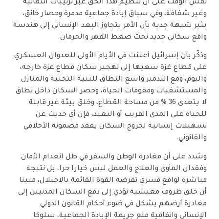
نفس الوقت على أن تنظيم هذا الحق عبر ترتيبات انتقائية
وغير شفافة، وفي سياق إبادة جماعية مدمرة وحصار خانق،
يثير شبهة جدية بأن الأمر يتجاوز البعد الإنساني إلى هندسة
واقع سكاني جديد تحت ضغط القهر والحرمان.
وذكّر بأن إسرائيل أعلنت في الأيام الأولى للعدوان العسكري
على قطاع غزة سعيها إلى تهجير سكان قطاع غزة خارجه،
واليوم، ومع التدمير واسع النطاق للبنية التحتية والمنازل
والمستشفيات ومقومات الحياة، وحصر السكان داخل نطاق
لا يتعدى 36 % من مساحة القطاع، وخلق بيئة غير قابلة
للحياة على المدى القريب أو البعيد، فإن أي حديث عن
تسهيلات إنسانية لخروج السكان يفقد مضمونه الأخلاقي
والقانوني.
وشدد على أن مغادرة الوطن والسفر في ظل انعدام الأمان
وفقدان المأوى والعلاج والعمل ليس خيارا حرا، بل نتيجة
مباشرة لواقع قسري تفرضه القوة القائمة بالاحتلال، مبينا
أن خلق ظروف معيشية تؤدي إلى دفع السكان المدنيين إلى
مغادرة أرضهم يشكل في ضوء أحكام القانون الدولي
الإنساني واتفاقية منع جريمة الإبادة الجماعية، سلوكا