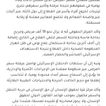
تعطيل منهجي لسفر المرضى الذين تسجل حالات وفاة
يومية في صفوفهم نتيجة عرقلة وتأخير سفرهم، تجري
ترتيبات لخروج أفراد وأسر من القطاع إلى دول ثالثة، عبر آليات
غير واضحة المعالم ولا تخضع لمعايير معلنة أو رقابة
مستقلة.
وأكد المركز الحقوقي أنه لا يزال نحو 18 ألف مريض وجريح
بحاجة ماسة وعاجلة للسفر لتلقي العلاج في الخارج، إضافة
إلى آلاف آخرين بحاجة لاستكمال علاج نوعي في ظل انهيار
المنظومة الصحية داخل القطاع نتيجة الاستهداف
الإسرائيلي المباشر والحصار الممتد.
ونبه إلى أن سلطات الاحتلال الإسرائيلي تواصل عرقلة سفر
المرضى عبر منظومة معقدة من الإجراءات الأمنية والإدارية،
ما يؤدي إلى السماح بسفر أعداد محدودة يوميا، لا تتناسب
إطلاقا مع حجم الحالات الحرجة والاحتياجات الطبية الطارئة.
وأكد مركز غزة لحقوق الإنسان أن حق الإنسان في حرية التنقل
والسفر مكفول بموجب قواعد القانون الدولي لحقوق
الإنسان، ولا يجوز مصادرته أو تقييده تعسفا، مشددا على