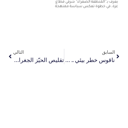
يعرف بـ”المنطقة الصفراء” شرقي قطاع
غزة، في خطوة تعكس سياسة ممنهجة
السابق
التالي
ناقوس خطر بيئي .. الاحتلال يوظّف القوارض والأوبئة سلاحاً ممنهجاً ضد المدنيين في قطاع غزة
تقليص الحيّز الجغرافي بالقصف وتوسيع المناطق المحظورة يفاقم خطر التهجير القسري في غزة