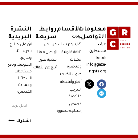
معلومات
الأقسام
روابط
النشرة
التواصل
سريعة
البريدية
بيانات
غزة –
تقارير ودراسات
من نحن
ابقَ على اطلاع
فلسطين
بآخر بياناتنا
ثقافة قانونية
تواصل معنا
Email:
وتقاريرنا
حملات
مكتبة صور
info@gaza-
الحقوقية، وتابع
ومناصرة
أبلغ عن انتهاك
rights.org
مستجدات
صوت الضحايا
أنشطتنا
أخبار وأنشطة
وحملات
التدريب
المناصرة
والتوعية
قصص
إنسانية مصورة
اشترك ⟵