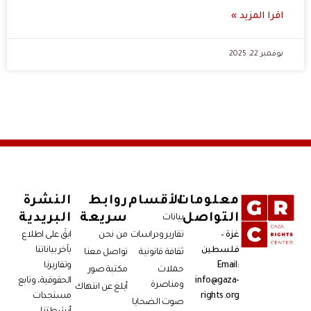
اقرا المزيد »
نوفمبر 22, 2025
معلومات
الأقسام
روابط
النشرة
التواصل
سريعة
البريدية
بيانات
غزة –
تقارير ودراسات
من نحن
ابقَ على اطلاع
فلسطين
بآخر بياناتنا
ثقافة قانونية
تواصل معنا
Email:
وتقاريرنا
حملات
مكتبة صور
info@gaza-
الحقوقية، وتابع
ومناصرة
أبلغ عن انتهاك
rights.org
مستجدات
صوت الضحايا