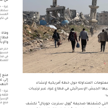
في غز
غزة – 
سلطات 
المستل
في تكر
قطاع 
والإبا
حذر مر
مسبوق 
في قطا
للمنظ
منع إ
إلى غ
المعلومات المتداولة حول خطة أمريكية لإنشاء
التهج
الجيش الإسرائيلي في قطاع غزة، عبر ترتيبات
غزة – 
.
قلقه و
الإسرا
منع م
ات التي كشفتها صحيفة “وول ستريت جورنال” تكشف