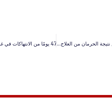
بفعل الإبادة وتداعياتها .. وفاة 10 آلاف مريض نتيجة الحرمان من العلاج في قطاع غزة