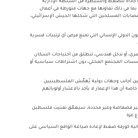
ة كأداة للضغط والسيطرة من السلطة الإدارية
 بما في ذلك تعاونها مع جهات متورطة في أعمال
 الجماعية، مثل “مؤسسة غزة الإنسانية “(GHF). وعصابات المسلحين التي شكلها الجيش الإسرائيلي،
نون الدولي الإنساني التي تمنع فرض أي ترتيبات قسرية
ضري، أو تدخل هندسي، تنطلق من احتياجات السكان
سسات المجتمع المحلي، دون اشتراطات سياسية أو
ين أجانب وجهات دولية يُهمِّش الفلسطينيين
صة أن هذا الإعمار لا يأخذ بالاعتبار أولوياتهم
معايير فضفاضة وغير محددة، سيعمّق تفتيت فلسطين
 غزة
سانية كورقة ضغط لإعادة صياغة الواقع السياسي على