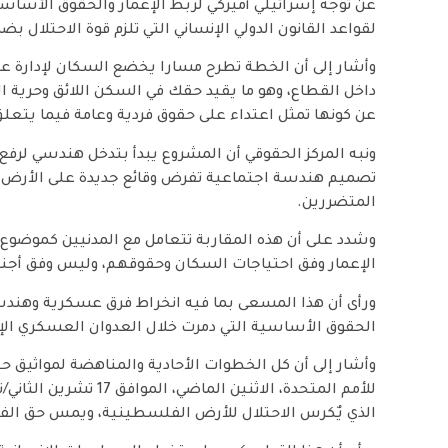
عن توجه إسرائيلي أميركي لربط الإعمار والحقوق الأسا
لقواعد القانون الدولي الإنساني التي تلزم قوة الاحتلال بض
وأشار إلى أن الخطة تطرح مسارا يخضع السكان لإدارة 
داخل القطاع، وهو ما يقيد حقك في السكن اللائق وحرية 
عن كونها تمثل اعتداء على حقوق فردية وعامة فيما يتعلق
ونبه المركز الحقوقي أن المشروع يبدأ بتدخل هندسي لرفع 
تصميم هندسة اجتماعية تفرض وقائع جديدة على الأرض 
المتضررين.
وشدد على أن هذه المقاربة تتعامل مع المدنيين كموضوع ل
الإعمار وفق احتياجات السكان وحقوقهم، وليس وفق أجند
ورأى أن هذا المسعى بما فيه انخراط فرق عسكرية وهندسي
الحقوق الأساسية التي دمرت خلال العدوان العسكري الإ
وأشار إلى أن كل الخطوات الأحادية والمناهضة لمواثيق 
الذي يٌكرس الاحتلال للأرض الفلسطينية، ويمس حق الف