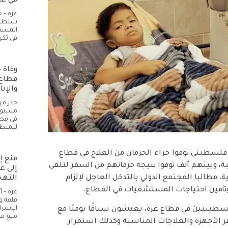
في غز
غزة – 
سلطات 
المستل
في تكر
قطاع 
والإبا
حذر مر
مسبوق 
في قطا
للمنظ
 فلسطيني توفوا جراء الحرمان من العلاج في قطاع
منع إ
، وبينهم ألف توفوا نتيجة حرمانهم من السفر لتلقي
إلى غ
رائيلية خلال الـ 25 شهرًا الماضية، مطالبا المجتمع الدولي بالتدخل العاجل لإلزام
التهج
وتأمين احتياجات المستشفيات في القطاع.
غزة – 
قلقه و
الإسرا
لفلسطينيين في قطاع غزة، يعيشون سباقًا يوميًا مع
منع م
ر الأجهزة والعلاجات المناسبة وكذلك استمرار