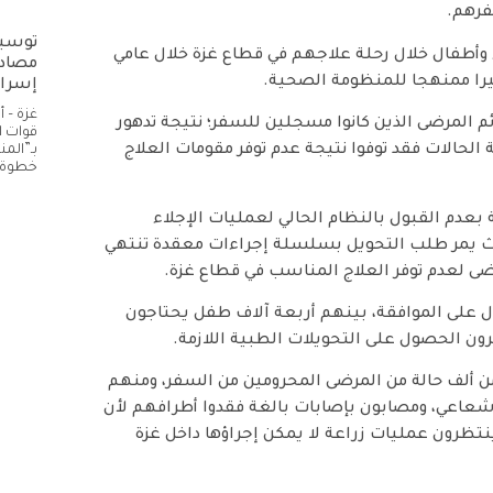
فرهم.
توسيع
اف مريض ضمنهم نساء وأطفال خلال رحلة علاجهم في قطاع غزة خلال عامي
مصادر
دميرا ممنهجا للمنظومة الصحية.
إسرائ
غزة – 
ئم المرضى الذين كانوا مسجلين للسفر؛ نتيجة تدهور
قوات ا
الحالات فقد توفوا نتيجة عدم توفر مقومات العلاج
بـ”الم
خطوة 
بعدم القبول بالنظام الحالي لعمليات الإجلاء
يث يمر طلب التحويل بسلسلة إجراءات معقدة تنتهي
مرضى لعدم توفر العلاج المناسب في قطاع غزة.
1 مريض ينتظرون الحصول على الموافقة، بينهم أربعة آلاف طفل يحتاجون
رون الحصول على التحويلات الطبية اللازمة.
من ألف حالة من المرضى المحرومين من السفر، ومنهم
عاعي، ومصابون بإصابات بالغة فقدوا أطرافهم لأن
نتظرون عمليات زراعة لا يمكن إجراؤها داخل غزة