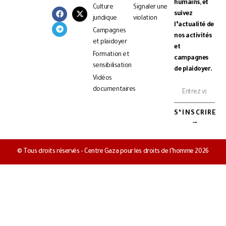
humains, et
Culture
Signaler une
suivez
juridique
violation
l’actualité de
Campagnes
nos activités
et plaidoyer
et
Formation et
campagnes
sensibilisation
de plaidoyer.
Vidéos
documentaires
S’INSCRIRE
→
© Tous droits réservés - Centre Gaza pour les droits de l’homme 2026