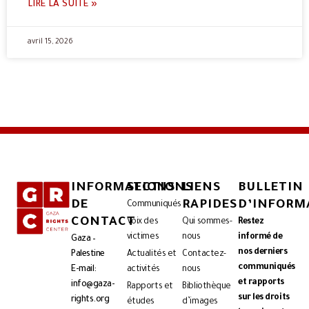
LIRE LA SUITE »
avril 15, 2026
INFORMATIONS
SECTIONS
LIENS
BULLETIN
DE
RAPIDES
D’INFORM
Communiqués
CONTACT
Voix des
Qui sommes-
Restez
victimes
nous
informé de
Gaza –
nos derniers
Palestine
Actualités et
Contactez-
communiqués
E-mail:
activités
nous
et rapports
info@gaza-
Rapports et
Bibliothèque
sur les droits
rights.org
études
d’images