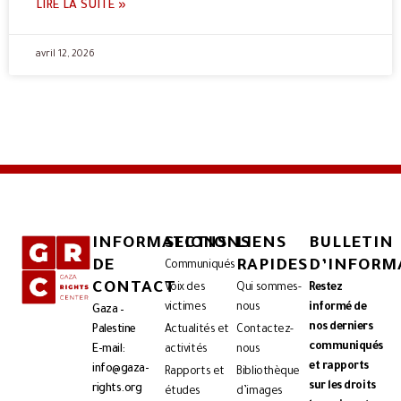
LIRE LA SUITE »
avril 12, 2026
INFORMATIONS
SECTIONS
LIENS
BULLETIN
DE
RAPIDES
D’INFORM
Communiqués
CONTACT
Voix des
Qui sommes-
Restez
victimes
nous
informé de
Gaza –
nos derniers
Palestine
Actualités et
Contactez-
communiqués
E-mail:
activités
nous
et rapports
info@gaza-
Rapports et
Bibliothèque
sur les droits
rights.org
études
d’images