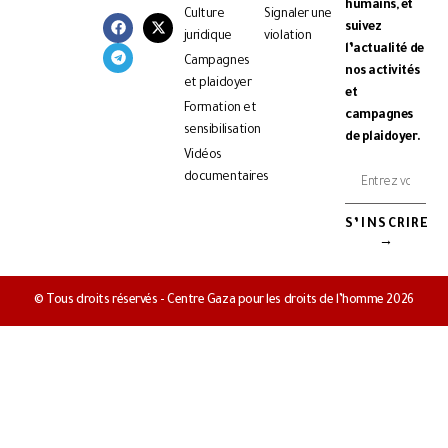
humains, et
Culture
Signaler une
suivez
juridique
violation
l’actualité de
Campagnes
nos activités
et plaidoyer
et
Formation et
campagnes
sensibilisation
de plaidoyer.
Vidéos
documentaires
S’INSCRIRE
→
© Tous droits réservés - Centre Gaza pour les droits de l’homme 2026