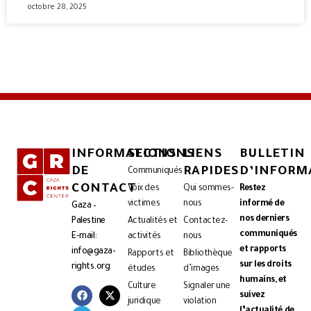
octobre 28, 2025
INFORMATIONS
SECTIONS
LIENS
BULLETIN
DE
RAPIDES
D’INFORM
Communiqués
CONTACT
Voix des
Qui sommes-
Restez
victimes
nous
informé de
Gaza –
nos derniers
Palestine
Actualités et
Contactez-
communiqués
E-mail:
activités
nous
et rapports
info@gaza-
Rapports et
Bibliothèque
sur les droits
rights.org
études
d’images
humains, et
Culture
Signaler une
suivez
juridique
violation