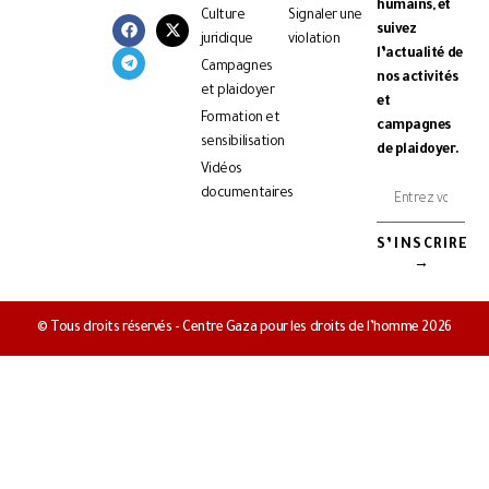
humains, et
Culture
Signaler une
suivez
juridique
violation
l’actualité de
Campagnes
nos activités
et plaidoyer
et
Formation et
campagnes
sensibilisation
de plaidoyer.
Vidéos
documentaires
S’INSCRIRE
→
© Tous droits réservés - Centre Gaza pour les droits de l’homme 2026