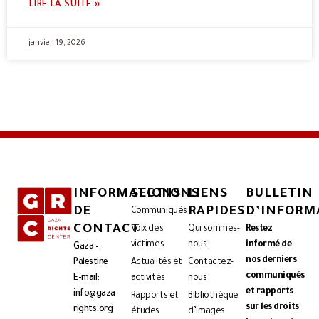
LIRE LA SUITE »
janvier 19, 2026
INFORMATIONS
SECTIONS
LIENS
BULLETIN
DE
RAPIDES
D’INFORM
Communiqués
CONTACT
Voix des
Qui sommes-
Restez
victimes
nous
informé de
Gaza –
nos derniers
Palestine
Actualités et
Contactez-
communiqués
E-mail:
activités
nous
et rapports
info@gaza-
Rapports et
Bibliothèque
sur les droits
rights.org
études
d’images