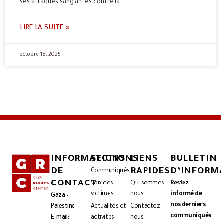
ses attaques sanglantes contre la
LIRE LA SUITE »
octobre 18, 2025
INFORMATIONS
SECTIONS
LIENS
BULLETIN
DE
RAPIDES
D’INFORM
Communiqués
CONTACT
Voix des
Qui sommes-
Restez
victimes
nous
informé de
Gaza –
nos derniers
Palestine
Actualités et
Contactez-
communiqués
E-mail:
activités
nous