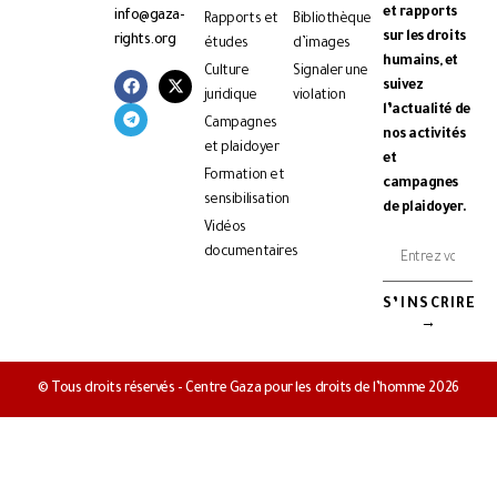
et rapports
info@gaza-
Rapports et
Bibliothèque
sur les droits
rights.org
études
d’images
humains, et
Culture
Signaler une
suivez
juridique
violation
l’actualité de
Campagnes
nos activités
et plaidoyer
et
Formation et
campagnes
sensibilisation
de plaidoyer.
Vidéos
documentaires
S’INSCRIRE
→
© Tous droits réservés - Centre Gaza pour les droits de l’homme 2026