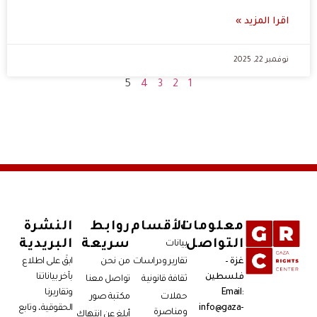
اقرا المزيد »
نوفمبر 22, 2025
5
4
3
2
1
معلومات
الأقسام
روابط
النشرة
التواصل
سريعة
البريدية
بيانات
غزة –
تقارير ودراسات
من نحن
ابقَ على اطلاع
فلسطين
بآخر بياناتنا
ثقافة قانونية
تواصل معنا
Email:
وتقاريرنا
حملات
مكتبة صور
info@gaza-
الحقوقية، وتابع
ومناصرة
أبلغ عن انتهاك