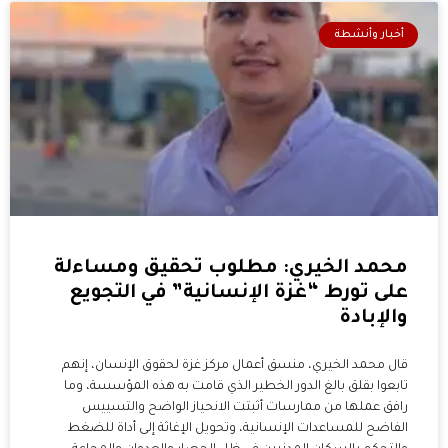
أخبار وأنشطة
محمد الخيري: مطلوب تحقيق ومساءلة
على تورط “غزة الإنسانية” في التجويع
والإبادة
قال محمد الخيري، منسق أعمال مركز غزة لحقوق الإنسان، إنهم
تابعوا بقلق بالغ الدور الخطير الذي قامت به هذه المؤسسة، وما
رافق عملها من ممارسات أثبتت الانحياز الواضح والتسييس
الفاضح للمساعدات الإنسانية، وتحويل الإغاثة إلى أداة للضغط