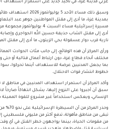
غربي مدينة غزة، في تأكيد جديد على استمرار استهداف ال
وسبق ذلك مساء الأحد 5 ي
بمدينة غزة، ما أدى إلى مقتل المواطنين جوهر عبد البل
مسيرة إسرائيلية مساء السبت 4 ي
أدى إلى مقتل الشاب حذيفة حسين الله الحواجري وإصابة ع
نارية قرب دوار عسقولة بحي الزيتون، ما أدى إلى مقتل ا
ورأى المركز أن هذه الوقائع، إلى جانب مئات الحوادث المم
مختلف أنحاء قطاع غزة، دون ارتباط أعمال قتالية أو حتى و
بما يجعل المدنيين عرضة للاستهداف أينما تحركوا، سواء 
خطوط انتشار قوات الاحتلال.
وأكد المركز أن استمرار استهداف المدنيين في مناطق لا
سبق أن أجبروا على النزوح إليها، يشكل انتهاكاً صارخاً لا
الإنساني، ويعكس استخداماً غير مشروع للقوة المميتة ض
وحذر المر
تبقى من مناطق مأهولة، تدفع أكثر من مليوني فلسطيني إل
من مقومات الحياة، بينما يواجهون خطر القتل في أي وقت 
لسياسة قتل واضطهاد وتهجير قسري مستمرة، ويعمل عل