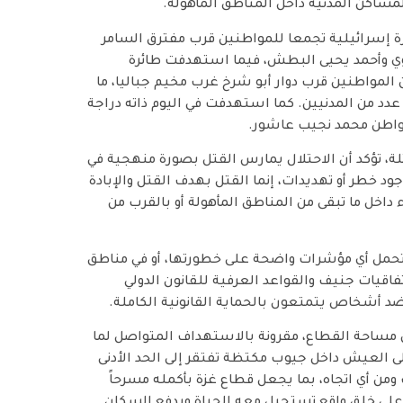
مساكن المدنية داخل المناطق المأهولة.
وليو/تموز 2026 استهداف طائرة إسرائيلية تجمعا للمواطنين قرب مفترق السامر
عاوي وأحمد يحيى البطش، فيما استهدفت طائرة
وليو/تموز مجموعة من المواطنين قرب دوار أبو شرخ غرب مخيم جباليا، ما
دد من المدنيين. كما استهدفت في اليوم ذاته دراجة
لمواطن محمد نجيب عاشور.
اثلة، تؤكد أن الاحتلال يمارس القتل بصورة منهجية في
جود خطر أو تهديدات، إنما القتل بهدف القتل والإبادة
داخل ما تبقى من المناطق المأهولة أو بالقرب من
 تحمل أي مؤشرات واضحة على خطورتها، أو في مناطق
تفاقيات جنيف والقواعد العرفية للقانون الدولي
د أشخاص يتمتعون بالحماية القانونية الكاملة.
كز من أن السيطرة الإسرائيلية على نحو 70% من مساحة القطاع، مقرونة بالاستهداف المتواصل لما
ى العيش داخل جيوب مكتظة تفتقر إلى الحد الأدنى
ومن أي اتجاه، بما يجعل قطاع غزة بأكمله مسرحاً
ى خلق واقع تستحيل معه الحياة ويدفع السكان