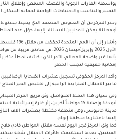
بواسطة الغارات الجوية والقصف المدفعي وإطلاق النار ا
التمييز والتناسب والاحتياطات الواجبة لحماية السكان ال
وحذر المركز من أن الغموض المتعمد الذي يحيط بخطوط ان
أو معلنة يمكن للمدنيين الاستناد إليها، حوّل هذه المنا
الأول 2025 وإبريل/نيسان 2026، في 
بأنها غير واضحة المعالم، الأمر الذي يكشف نمطاً متكررا
إمكانية حقيقية لتجنب الخطر.
وأكد المركز الحقوقي تسجيل عشرات الضحايا الإضافيين 
تدابير الاحتلال المتزايدة الرامية إلى تقليص الحيز المتاح 
وفي سياق هذا النمط المتواصل، وثق فريق المركز الميدان
أبو دقة وإصابة 15 مواطناً آخرين، إثر غارة إ
مدينة خانيونس، وهي منطقة مكتظة بعشرات آلاف النازحي
إليها باعتبارها منطقة إيواء.
كما وثق المركز فجر اليوم نفسه مقتل المواطن فادي فلا
المدنيين، بعدما استهدفت طائرات الاحتلال شقة سكني