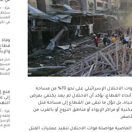
في غز
غزة – 
سلطات 
المستل
في تكر
قطاع 
والإبا
حذر مر
مسبوق 
في قطا
للمنظ
غزة – قال مركز غزة لحقوق الإنسان إن استمرار سيطرة قوات الاحتلال الإسرائيلي على نحو 70% من مساحة
منع إ
أنحاء القطاع، يؤكد أن الاحتلال لم يعد يكتفي بفرض
إلى غ
ياة، بل حوّل ما تبقى من القطاع إلى مساحة قتل
التهج
ة أو مراكز الإيواء أو مناطق النزوح أو بالقرب من
غزة – 
قلقه و
أصفر.
الإسرا
منع م
ام الماضية مواصلة قوات الاحتلال تنفيذ عمليات القتل