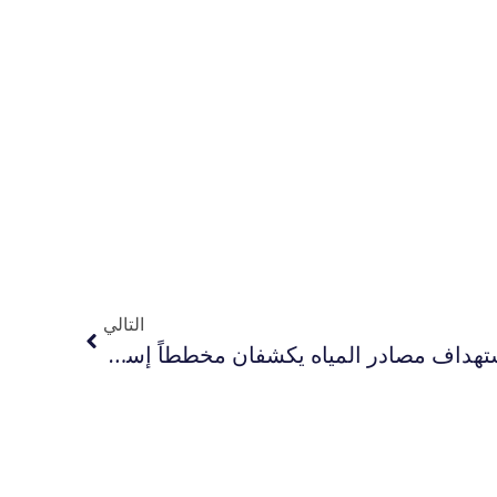
التالي
توسيع المنطقة الصفراء واستهداف مصادر المياه يكشفان مخططاً إسرائيليا لفرض وقائع قسرية في غزة