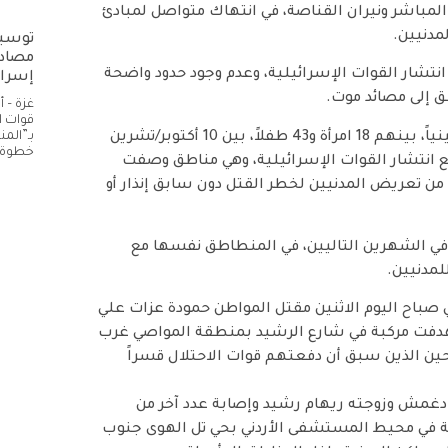
لمباشر ونيران القناصة، في انتهاك متواصل لمبادئ
مدنيين.
توسيع
مصادر
تشار القوات الإسرائيلية، وعدم وجود حدود واضحة
إسرائ
طق إلى مصائد موت.
غزة – 
قوات ا
وأشار إلى أن الأمم المتحدة تحققت من مقتل 196 فلسطينياً، بينهم 18 امرأة و43 طفلاً، بين 10 أكتوبر/تشرين
بـ”الم
خطوة 
مناطق قريبة من مواقع انتشار القوات الإسرائيلية، وهي مناطق وصفت
ً من تعريض المدنيين لخطر القتل دون سابق إنذار أو
في الشهرين التاليين، في المنطاطق نفسها مع
للمدنيين.
ي صباح اليوم الاثنين مقتل المواطن حمودة عزات علي
سرائيلية استهدفت مركبة في شارع الرشيد بمنطقة المواصي غرب
ن الذين سبق أن دفعتهم قوات الاحتلال قسراً
ح دغمش وزوجته ريهام رشيد وإصابة عدد آخر من
ة في محيط المستشفى الأردني بحي تل الهوى جنوب