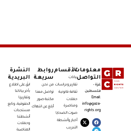
معلومات
الأقسام
روابط
النشرة
التواصل
سريعة
البريدية
بيانات
غزة –
تقارير ودراسات
من نحن
ابقَ على اطلاع
فلسطين
بآخر بياناتنا
ثقافة قانونية
تواصل معنا
Email:
وتقاريرنا
حملات
مكتبة صور
info@gaza-
الحقوقية، وتابع
ومناصرة
أبلغ عن انتهاك
rights.org
مستجدات
صوت الضحايا
أنشطتنا
أخبار وأنشطة
وحملات
التدريب
المناصرة