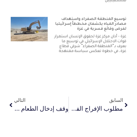
فلسطينيين
توسيع المنطقة الصفراء واستهداف
مصادر المياه يكشفان مخططاً إسرائيليا
لفرض وقائع قسرية في غزة
غزة – أدان مركز غزة لحقوق الإنسان استمرار
قوات الاحتلال الإسرائيلي في توسيع ما
يعرف بـ”المنطقة الصفراء” شرقي قطاع
غزة، في خطوة تعكس سياسة ممنهجة
السابق
التالي
مطلوب الإفراج الفوري عن 10 محتجزين من مشاركي قافلة الصمود في ليبيا
وقف إدخال الطعام بذريعة حرب إيران عقوبة جماعية ومدنيو غزة رهائن لدى إسرائيل