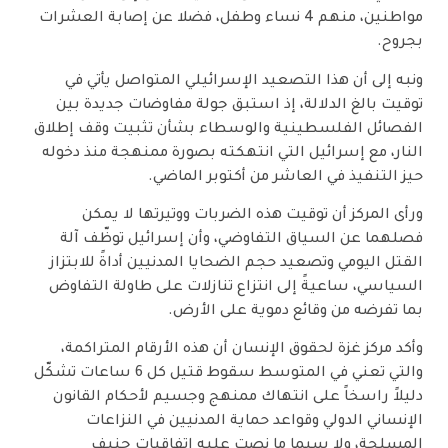
مواطنين، منهم 4 نساء وطفل، فضلا عن إصابة العشرات
بجروح.
ونبه إلى أن هذا التصعيد الإسرائيلي المتواصل يأتي في
توقيت بالغ الدلالة، إذ استبق جولة مفاوضات جديدة بين
الفصائل الفلسطينية والوسطاء بشأن تثبيت وقف إطلاق
النار، مع إسرائيل التي انتهكته بصورة ممنهجة منذ دخوله
حيز التنفيذ في العاشر من أكتوبر الماضي.
ورأى المركز أن توقيت هذه الضربات ووتيرتها لا يمكن
فصلهما عن السياق التفاوضي، وأن إسرائيل توظّف آلة
القتل اليومي وتصعيد حجم الضحايا المدنيين أداةً للابتزاز
السياسي، ساعيةً إلى انتزاع تنازلات على طاولة التفاوض
بما تفرضه من وقائع دموية على الأرض.
وأكد مركز غزة لحقوق الإنسان أن هذه الأرقام المتراكمة،
والتي تعني في المتوسط سقوط قتيل كل 6 ساعات تشكّل
دليلاً راسخاً على انتهاك ممنهج وجسيم لأحكام القانون
الإنساني الدولي وقواعد حماية المدنيين في النزاعات
المسلحة، ولا سيما ما نصت عليه اتفاقيات جنيف