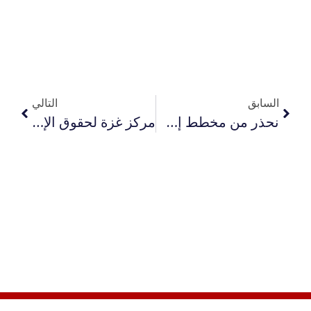
السابق
التالي
نحذر من مخطط إسرائيلي ممنهج لإتمام تدمير ما تبقى من منازل في قطاع غزة لفرض التهجير
مركز غزة لحقوق الإنسان يرحّب بإدراج إسرائيل على القائمة السوداء للأمم المتحدة ويطالب بالتحقيق والمساءلة