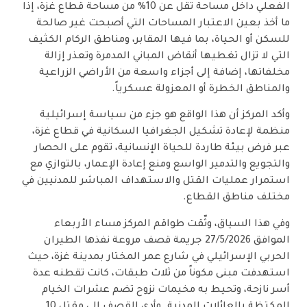
الفعلي داخل مساحة تقل عن 10% من مساحة قطاع غزة، إذا
ما أخذ بعين الاعتبار المساحات التي أصبحت غير صالحة
للسكن أو الحياة، بما فيها المقابر، ومناطق الركام الكثيف
التي لا تزال تغطيها أنقاض المباني المدمرة وتعذر إزالة
مخلفاتها، إضافة إلى أجزاء واسعة من الأراضي الزراعية
والمناطق الخطرة أو المعزولة عسكرياً.
وأكد المركز أن هذا الواقع هو جزء من سياسة إسرائيلية
منظمة لإعادة تشكيل الجغرافيا السكانية في قطاع غزة،
عبر فرض بيئة طاردة للحياة الإنسانية، تقوم على الحصار
والتجويع والتدمير الواسع ومنع إعادة الإعمار، بالتوازي مع
استمرار عمليات القتل والاستهداف المباشر للمدنيين في
مختلف مناطق القطاع.
وفي هذا السياق، وثّقت طواقم المركز مساء الأربعاء
الموافق 27/5/2026 جريمة قصف مروعة نفذها الطيران
الحربي الإسرائيلي في شارع عمر المختار بمدينة غزة، حيث
استهدفت مبنى مكوناً من ثلاث طبقات، كانت تقطنه عدة
أسر نازحة، وتحيط به مخيمات نزوح تضم عشرات الخيام
المكتظة بالعائلات المدنية. وأدى القصف إلى مقتل 10