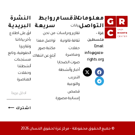
معلومات
الأقسام
روابط
النشرة
التواصل
سريعة
البريدية
بيانات
غزة –
تقارير ودراسات
من نحن
ابقَ على اطلاع
فلسطين
بآخر بياناتنا
ثقافة قانونية
تواصل معنا
Email:
وتقاريرنا
حملات
مكتبة صور
info@gaza-
الحقوقية، وتابع
ومناصرة
أبلغ عن انتهاك
rights.org
مستجدات
صوت الضحايا
أنشطتنا
أخبار وأنشطة
وحملات
التدريب
المناصرة
والتوعية
قصص
إنسانية مصورة
اشترك ⟵
© جميع الحقوق محفوظة - مركز غزة لحقوق الانسان 2026