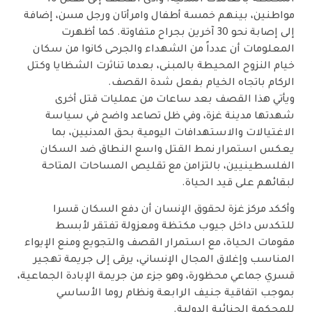
مواطنين، بينهم خمسة أطفال وامرأتان ورجل مسن، إضافة
إلى إصابة نحو 30 آخرين بجراح متفاوتة. كما أظهرت
المعلومات أن عدداً من الشهداء والجرحى كانوا من سكان
خيام النزوح المحيطة بالمبنى، بعدما تناثرت الشظايا وكتل
الركام باتجاه الخيام بفعل شدة القصف.
ويأتي هذا القصف بعد ساعات من عمليات قتل أخرى
شهدتها مدينة غزة، وفي ظل تصاعد واضح في سياسة
الاغتيالات والاستهدافات اليومية بحق المدنيين، بما
يعكس استمرار نمط القتل واسع النطاق ضد السكان
الفلسطينيين، بالتزامن مع تقليص المساحات المتاحة
لبقائهم على قيد الحياة.
وأككد مركز غزة لحقوق الإنسان أن دفع السكان قسرا
للتكدس داخل جيوب مكتظة ومعزولة تفتقر لأبسط
مقومات الحياة، مع استمرار القصف والتجويع ومنع الإيواء
المناسب وإغلاق المجال الإنساني، يرقى إلى جريمة تهجير
قسري جماعي محظورة، وهو جزء من جريمة الإبادة الجماعية،
بموجب اتفاقية جنيف الرابعة ونظام روما الأساسي
للمحكمة الجنائية الدولية.