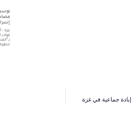
توسيع
مصادر
إسرائ
غزة – 
قوات ا
بـ”الم
خطوة 
بادة جماعية في غزة