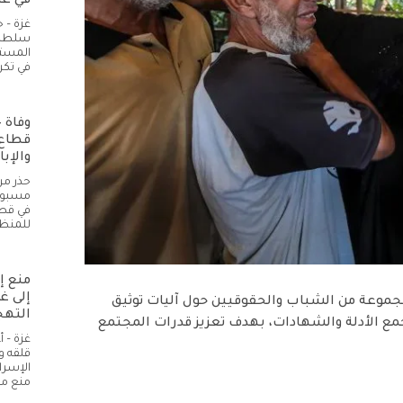
في غز
غزة – 
سلطات 
المستل
في تكر
قطاع 
والإبا
حذر مر
مسبوق 
في قطا
للمنظ
منع إ
إلى غ
جموعة من الشباب والحقوقيين حول آليات توثيق
التهج
 جمع الأدلة والشهادات، بهدف تعزيز قدرات المجتمع
غزة – 
قلقه و
الإسرا
منع م